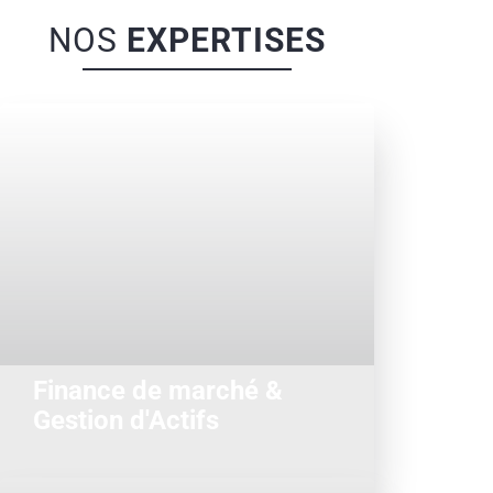
NOS
EXPERTISES
Nous développons nos prestations
d’ingénierie, de support fonctionnel et
d’assistance à la maîtrise d’ouvrage
et d’organisation au sein des
activités de la BFI sur trois grands
types de métiers...
Finance de marché &
Gestion d'Actifs