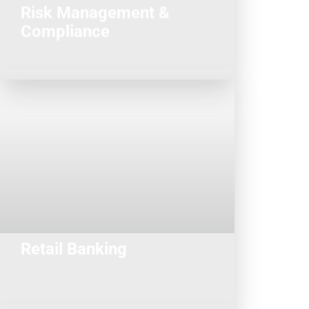
Risk Management &
Compliance
expertise à nos clients...
intervenons pour apporter notre
disposition des métiers que nous
d’information et des outils mis à la
sophistication des systèmes
C’est dans ce contexte de
Retail Banking