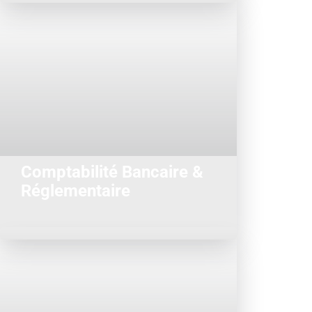
comptable et réglementaire...
SI et d'assistance à la MOA
transversale en matière de conseil en
offre de services complète et
secteur bancaire et financier une
Nous proposons à nos clients du
Comptabilité Bancaire &
Réglementaire
Nos entreprises clientes ont besoin