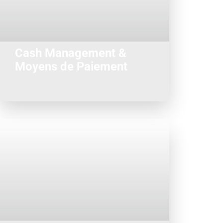
d’améliorer la gestion de leur
liquidité. Dans les groupes disposant
de filiales l’optimisation des services
doit être réalisée au meilleur coût...
Cash Management &
Moyens de Paiement
Nous accompagnons nos clients
dans l’amélioration de la Politique de
Gestion des Risques, dans l’analyse
des modèles de valorisation pour en
justifier une réalité économique...