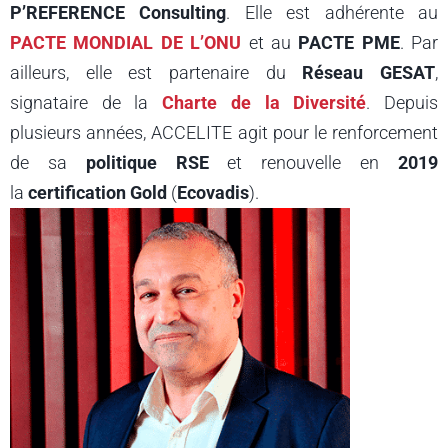
P’REFERENCE
Consulting
. Elle est adhérente au
PACTE
MONDIAL DE L’ONU
et au
PACTE
PME
. Par
ailleurs, elle est partenaire du
Réseau GESAT
,
signataire de la
Charte de la Diversité
. Depuis
plusieurs années, ACCELITE agit pour le renforcement
de sa
politique RSE
et renouvelle en
2019
la
c
ertification
Gold
(
Ecovadis
).